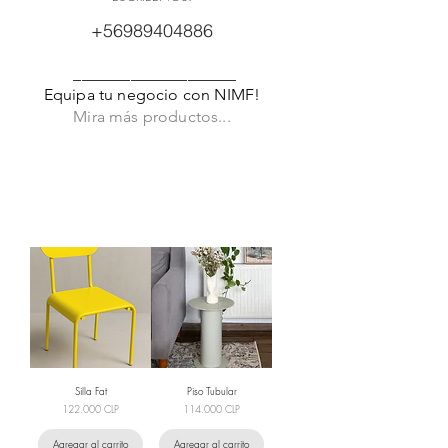
+56989404886
____________________
Equipa tu negocio con NIMF!
Mira más productos...
Cargar anteriores
Silla Fat
Piso Tubular
Precio
Precio
122.000 CLP
114.000 CLP
Agregar al carrito
Agregar al carrito