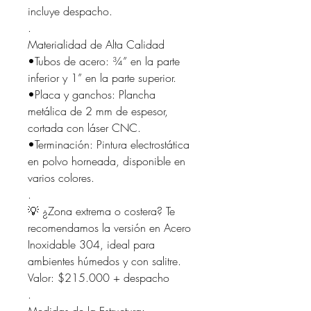
incluye despacho.
.
Materialidad de Alta Calidad
•Tubos de acero: ¾” en la parte
inferior y 1” en la parte superior.
•Placa y ganchos: Plancha
metálica de 2 mm de espesor,
cortada con láser CNC.
•Terminación: Pintura electrostática
en polvo horneada, disponible en
varios colores.
.
💡 ¿Zona extrema o costera? Te
recomendamos la versión en Acero
Inoxidable 304, ideal para
ambientes húmedos y con salitre.
Valor: $215.000 + despacho
.
Medidas de la Estructura: