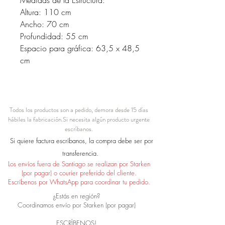
Altura: 110 cm
Ancho: 70 cm
Profundidad: 55 cm
Espacio para gráfica: 63,5 x 48,5
cm
Todos los productos son a pedido, demora desde 15 días
hábiles la fabricación.
Si necesita algún producto urgente
escríbanos.
Si quiere factura escríbanos, la compra debe ser por
transferencia.
Los envíos fuera de Santiago se realizan por Starken
(por pagar) o courier preferido del cliente.
Escríbenos por WhatsApp para coordinar tu pedido.
¿Estás en región?
Coordinamos envío por Starken (por pagar)
ESCRÍBENOS!