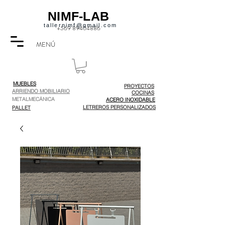
NIMF-LAB
tallernimf@gmail.com
+569 89404886
MENÚ
MUEBLES
PROYECTOS
ARRIENDO MOBILIARIO
COCINAS
METALMECÁNICA
ACERO INOXIDABLE
LETREROS PERSONALIZADOS
PALLET