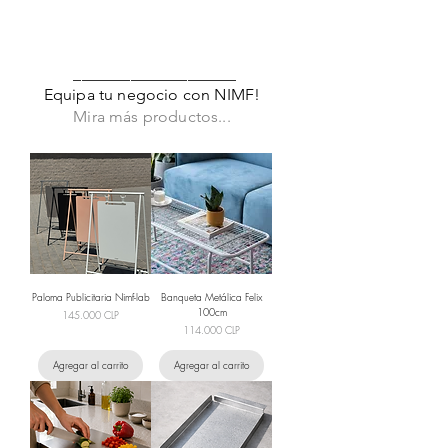
____________________
Equipa tu negocio con NIMF!
Mira más productos...
Paloma Publicitaria Nimf-lab
Banqueta Metálica Felix
100cm
Precio
145.000 CLP
Precio
114.000 CLP
Agregar al carrito
Agregar al carrito