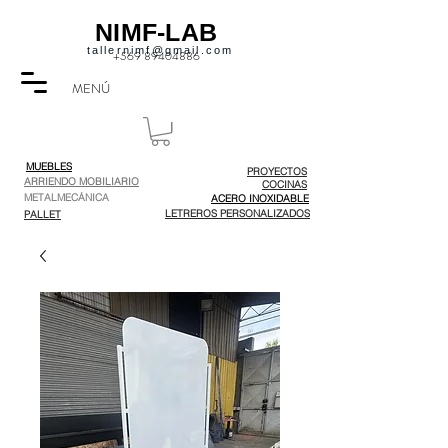
NIMF-LAB
tallernimf@gmail.com
+569 89404886
MENÚ
MUEBLES
PROYECTOS
ARRIENDO MOBILIARIO
COCINAS
METALMECÁNICA
ACERO INOXIDABLE
LETREROS PERSONALIZADOS
PALLET