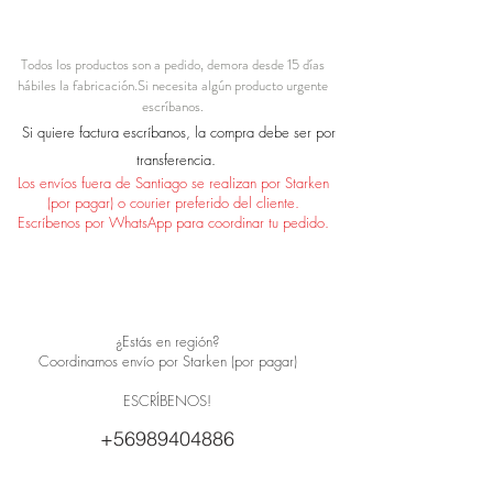
Todos los productos son a pedido, demora desde 15 días
hábiles la fabricación.
Si necesita algún producto urgente
escríbanos.
Si quiere factura escríbanos, la compra debe ser por
transferencia.
Los envíos fuera de Santiago se realizan por Starken
(por pagar) o courier preferido del cliente.
Escríbenos por WhatsApp para coordinar tu pedido.
¿Estás en región?
Coordinamos envío por Starken (por pagar)
ESCRÍBENOS!
+56989404886