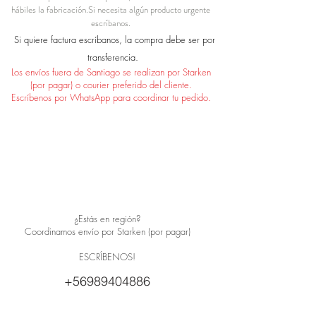
hábiles la fabricación.
Si necesita algún producto urgente
escríbanos.
Si quiere factura escríbanos, la compra debe ser por
transferencia.
Los envíos fuera de Santiago se realizan por Starken
(por pagar) o courier preferido del cliente.
Escríbenos por WhatsApp para coordinar tu pedido.
¿Estás en región?
Coordinamos envío por Starken (por pagar)
ESCRÍBENOS!
+56989404886