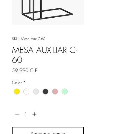
SKU: Mesa Aux C-60
MESA AUXILIAR C-
60
Precio
59.990 CLP
Color
*
Cantidad
*
Agregar al carrito