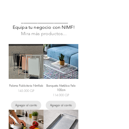
____________________
Equipa tu negocio con NIMF!
Mira más productos...
Paloma Publicitaria Nimf-lab
Banqueta Metálica Felix
100cm
Precio
145.000 CLP
Precio
114.000 CLP
Agregar al carrito
Agregar al carrito