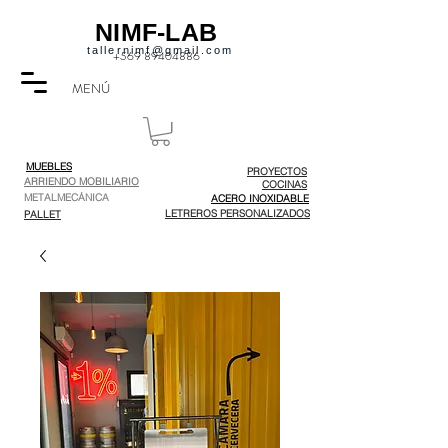
NIMF-LAB
tallernimf@gmail.com
+569 89404886
MENÚ
MUEBLES
PROYECTOS
ARRIENDO MOBILIARIO
COCINAS
METALMECÁNICA
ACERO INOXIDABLE
LETREROS PERSONALIZADOS
PALLET