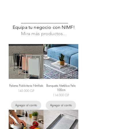
____________________
Equipa tu negocio con NIMF!
Mira más productos...
Paloma Publicitaria Nimf-lab
Banqueta Metálica Felix
100cm
Precio
145.000 CLP
Precio
114.000 CLP
Agregar al carrito
Agregar al carrito