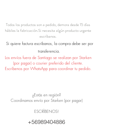
Todos los productos son a pedido, demora desde 15 días
hábiles la fabricación.
Si necesita algún producto urgente
escríbanos.
Si quiere factura escríbanos, la compra debe ser por
transferencia.
Los envíos fuera de Santiago se realizan por Starken
(por pagar) o courier preferido del cliente.
Escríbenos por WhatsApp para coordinar tu pedido.
¿Estás en región?
Coordinamos envío por Starken (por pagar)
ESCRÍBENOS!
+56989404886