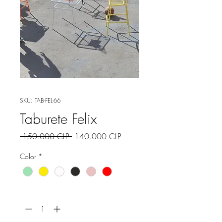
SKU: TAB-FEL-66
Taburete Felix
Precio
Precio
 150.000 CLP 
140.000 CLP
de
Color
*
oferta
Cantidad
*