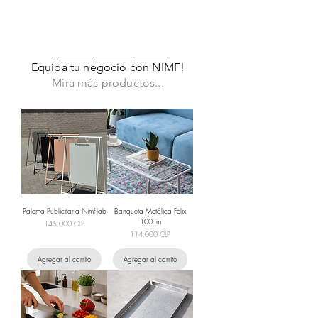
____________________
Equipa tu negocio con NIMF!
Mira más productos...
Paloma Publicitaria Nimf-lab
Banqueta Metálica Felix
100cm
Precio
145.000 CLP
Precio
114.000 CLP
Agregar al carrito
Agregar al carrito