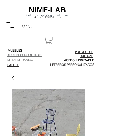
NIMF-LAB
tallernimf@gmail.com
+569 89404886
MENÚ
MUEBLES
PROYECTOS
ARRIENDO MOBILIARIO
COCINAS
METALMECÁNICA
ACERO INOXIDABLE
LETREROS PERSONALIZADOS
PALLET