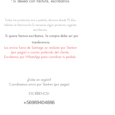
*Si desea con factura, escríbanos.
Todos los productos son a pedido, demora desde 15 días
hábiles la fabricación.
Si necesita algún producto urgente
escríbanos.
Si quiere factura escríbanos, la compra debe ser por
transferencia.
Los envíos fuera de Santiago se realizan por Starken
(por pagar) o courier preferido del cliente.
Escríbenos por WhatsApp para coordinar tu pedido.
¿Estás en región?
Coordinamos envío por Starken (por pagar)
ESCRÍBENOS!
+56989404886