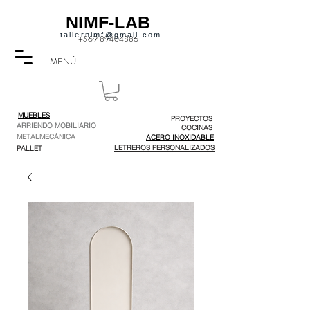
NIMF-LAB
tallernimf@gmail.com
+569 89404886
MENÚ
MUEBLES
PROYECTOS
ARRIENDO MOBILIARIO
COCINAS
METALMECÁNICA
ACERO INOXIDABLE
LETREROS PERSONALIZADOS
PALLET