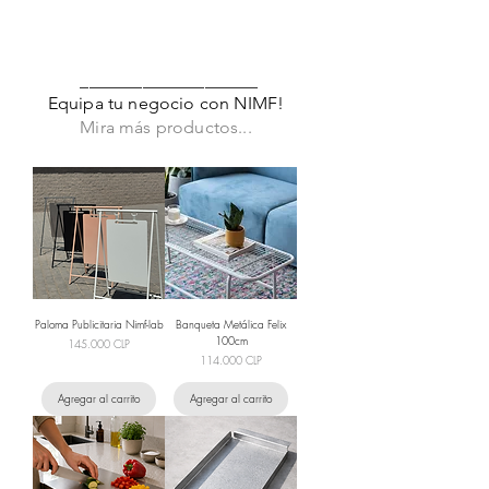
____________________
Equipa tu negocio con NIMF!
Mira más productos...
Paloma Publicitaria Nimf-lab
Banqueta Metálica Felix
100cm
Precio
145.000 CLP
Precio
114.000 CLP
Agregar al carrito
Agregar al carrito